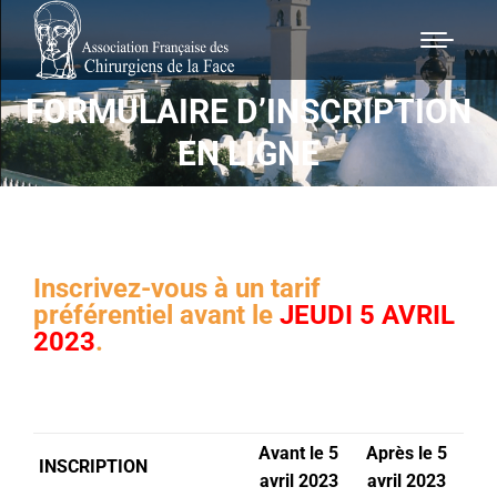
FORMULAIRE D’INSCRIPTION
Vous êtes ici :
EN LIGNE
Inscrivez-vous à un tarif
préférentiel avant le
JEUDI 5 AVRIL
2023
.
Avant le 5
Après le 5
INSCRIPTION
avril 2023
avril 2023